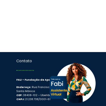
Contato
FAU – Fundação de Apoio Universitário
Endereço:
Rua Francisco Vicente Ferreira, 126
Santa Mônica
CEP:
38408-102 – Uberlândia/MG
CNPJ:
21.238.738/0001-61