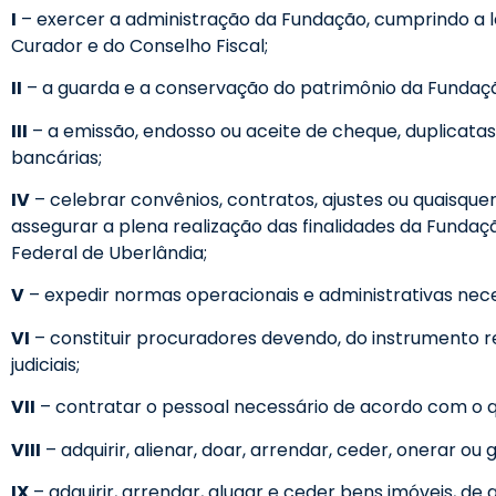
I
– exercer a administração da Fundação, cumprindo a le
Curador e do Conselho Fiscal;
II
– a guarda e a conservação do patrimônio da Fundaç
III
– a emissão, endosso ou aceite de cheque, duplicatas
bancárias;
IV
– celebrar convênios, contratos, ajustes ou quaisque
assegurar a plena realização das finalidades da Funda
Federal de Uberlândia;
V
– expedir normas operacionais e administrativas nece
VI
– constituir procuradores devendo, do instrumento r
judiciais;
VII
– contratar o pessoal necessário de acordo com o 
VIII
– adquirir, alienar, doar, arrendar, ceder, onerar
IX
– adquirir, arrendar, alugar e ceder bens imóveis, 