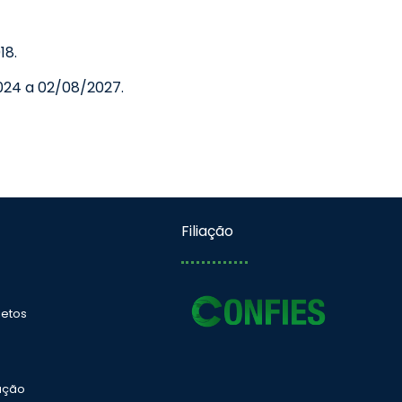
18.
024 a 02/08/2027.
Filiação
jetos
ação