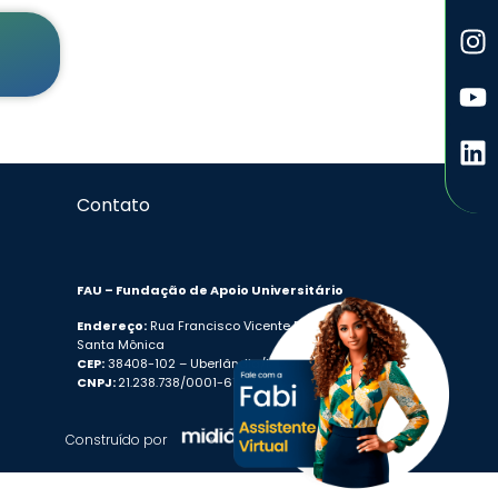
Contato
FAU – Fundação de Apoio Universitário
Endereço:
Rua Francisco Vicente Ferreira, 126
Santa Mônica
CEP:
38408-102 – Uberlândia/MG
CNPJ:
21.238.738/0001-61
Construído por