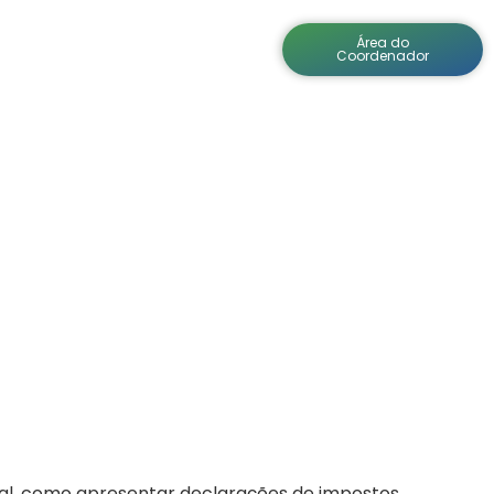
Área do
ícias
Cursos
Atendimento
Coordenador
eral, como apresentar declarações de impostos,