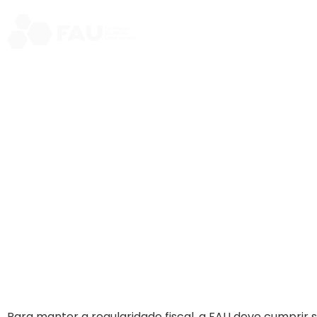
Home
Institucional
So
REGULARIDAD
Para manter a regularidade fiscal, a FAU deve cumprir 