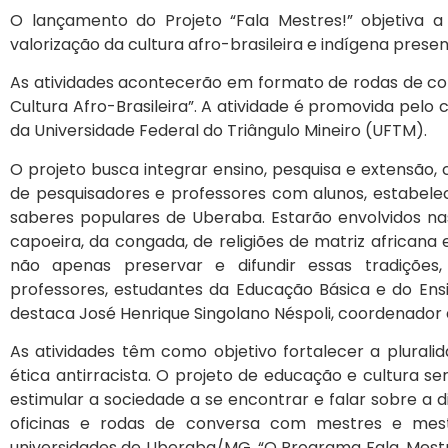
O lançamento do Projeto “Fala Mestres!” objetiva a
valorização da cultura afro-brasileira e indígena pres
As atividades acontecerão em formato de rodas de co
Cultura Afro-Brasileira”. A atividade é promovida pel
da Universidade Federal do Triângulo Mineiro (UFTM).
O projeto busca integrar ensino, pesquisa e extensão
de pesquisadores e professores com alunos, estabel
saberes populares de Uberaba. Estarão envolvidos na
capoeira, da congada, de religiões de matriz africana
não apenas preservar e difundir essas tradiç
professores, estudantes da Educação Básica e do Ens
destaca José Henrique Singolano Néspoli, coordenador 
As atividades têm como objetivo fortalecer a plurali
ética antirracista. O projeto de educação e cultura s
estimular a sociedade a se encontrar e falar sobre a di
oficinas e rodas de conversa com mestres e mest
universidades de Uberaba/MG. “O Programa Fala, Mestr