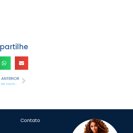
artilhe
 ANTERIOR
UFU e Embrapii entregam inovação para indústria gaúcha de envase de vacinas, substituindo importação
Contato