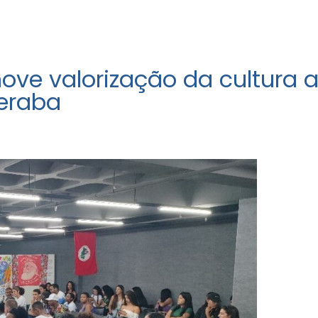
luções em Projetos
Sistemas
Transparência
Not
move valorização da cultura a
beraba