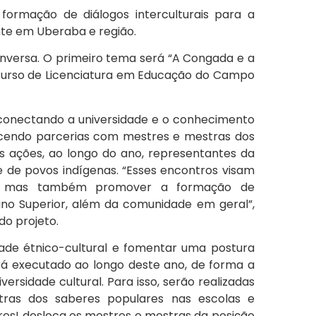
 formação de diálogos interculturais para a
ente em Uberaba e região.
nversa. O primeiro tema será “A Congada e a
o curso de Licenciatura em Educação do Campo
, conectando a universidade e o conhecimento
ecendo parcerias com mestres e mestras dos
s ações, ao longo do ano, representantes da
 e de povos indígenas. “Esses encontros visam
ões, mas também promover a formação de
ino Superior, além da comunidade em geral”,
do projeto.
dade étnico-cultural e fomentar uma postura
erá executado ao longo deste ano, de forma a
versidade cultural. Para isso, serão realizadas
ras dos saberes populares nas escolas e
es! desloca os mestres e mestras da posição